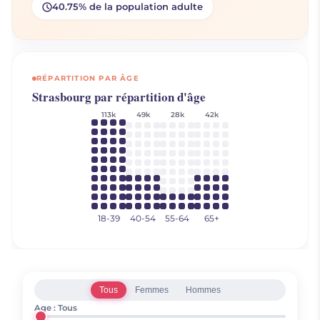
40.75% de la population adulte
RÉPARTITION PAR ÂGE
Strasbourg par répartition d'âge
113k
49k
28k
42k
18-39
40-54
55-64
65+
Élie A.
Tous
Femmes
Hommes
Koffi D.
50 ans
Franck I.
Age :
Tous
67 ans