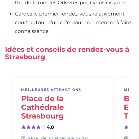
thé de la rue des Orfèvres pour vous rassurer
Gardez le premier rendez-vous relativement
court autour d’un café pour commencer à faire
connaissance
Idées et conseils de rendez-vous à
Strasbourg
MEILLEURES ATTRACTIONS
MEILL
Place de la
Bat
Cathédrale
Emb
Strasbourg
Th
4.8
13-10 Pl. de la Cathédrale, 67000
Canto