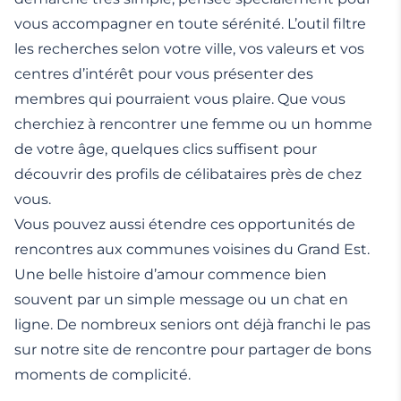
personne patiente et de bonne humeur qui trouvera ce
cherche un partenaire pour m'accompagner sur un
toutes les couleurs. Je reste zen en toute situation et je
petit travers charmant.
two-step, ou au moins quelqu'un qui n'a pas peur de se
recherche quelqu'un qui partage cette même
vous accompagner en toute sérénité. L’outil filtre
lancer sur la piste !
tranquillité d'esprit.
les recherches selon votre ville, vos valeurs et vos
centres d’intérêt pour vous présenter des
membres qui pourraient vous plaire. Que vous
cherchiez à rencontrer une femme ou un homme
de votre âge, quelques clics suffisent pour
découvrir des profils de célibataires près de chez
vous.
Vous pouvez aussi étendre ces opportunités de
rencontres aux communes voisines du Grand Est.
Une belle histoire d’amour commence bien
souvent par un simple message ou un chat en
ligne. De nombreux seniors ont déjà franchi le pas
sur notre site de rencontre pour partager de bons
moments de complicité.