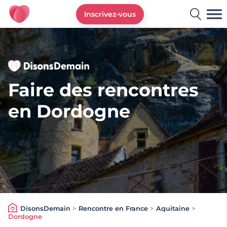
Inscrivez-vous
DisonsDemain.fr - Site de rencontres plus de 50 ans
Faire des rencontres
en Dordogne
DisonsDemain
>
Rencontre en France
>
Aquitaine
>
Dordogne