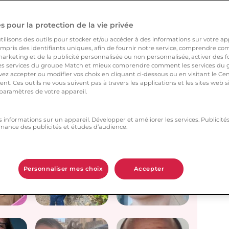
 pour la protection de la vie privée
nsDemain. Soyez le prochain !
ilisons des outils pour stocker et/ou accéder à des informations sur votre appa
pris des identifiants uniques, afin de fournir notre service, comprendre comm
arketing et de la publicité personnalisée ou non personnalisée, activer des fo
 services du groupe Match et mieux comprendre comment les services du g
ez accepter ou modifier vos choix en cliquant ci-dessous ou en visitant le Ce
nt. Ces outils ne vous suivent pas à travers les applications et les sites web
 paramètres de votre appareil.
Simone et
Camille et
vie
Maurice
Jocelyne
s informations sur un appareil. Développer et améliorer les services. Publici
mance des publicités et études d’audience.
Personnaliser mes choix
Accepter
Elmire
Sylvie