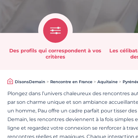
Des profils qui correspondent à vos
Les célibat
critères
des
DisonsDemain
>
Rencontre en France
>
Aquitaine
>
Pyrénée
Plongez dans l’univers chaleureux des rencontres aut
par son charme unique et son ambiance accueillante
un homme, Pau offre un cadre parfait pour tisser des 
Demain, les rencontres deviennent à la fois simples 
ligne et regardez votre connexion se renforcer à trav
rencontres réelles et magiques. Chaque interaction e