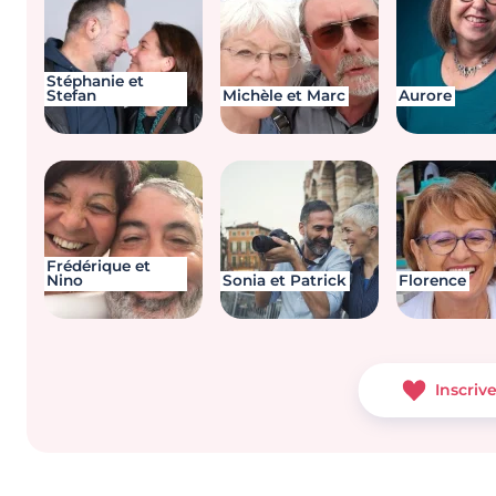
Stéphanie et
Stefan
Michèle et Marc
Aurore
Frédérique et
Nino
Sonia et Patrick
Florence
Inscriv