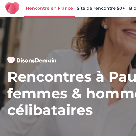
Rencontre en France
Site de rencontre 50+
Bl
DisonsDemain.fr - Site de rencontres plus de 50 ans
Rencontres à Pau
femmes & homm
célibataires