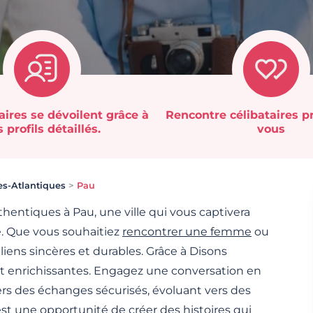
aires se dévoilent grâce à
Rencontre célibataires p
 profils détaillés.
vous
s-Atlantiques
>
Pau
hentiques à Pau, une ville qui vous captivera
. Que vous souhaitiez
rencontrer une femme
ou
liens sincères et durables. Grâce à Disons
et enrichissantes. Engagez une conversation en
ers des échanges sécurisés, évoluant vers des
st une opportunité de créer des histoires qui