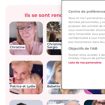
Centre de préférences
Ils se sont rencontrés sur Diso
Nous et nos
1
partenaires ut
données personnelles, y com
proposer des activités de m
vous recommander d'autres
dans l'ensemble. Vous pouv
confidentialité à tout mome
pas l'autorisation dans les
Christine et
Christine
Sergio
Gilles et Syl
Objectifs de l'IAB
Stocker et/ou accéder à de
limitées, mesure de perfor
Liste de nos partenaires
Baudouin et
Patrice et Lydie
Babette
Virginie