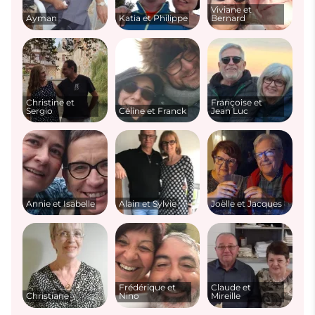
Viviane et
Ayman
Katia et Philippe
Bernard
Christine et
Françoise et
Sergio
Céline et Franck
Jean Luc
Annie et Isabelle
Alain et Sylvie
Joëlle et Jacques
Frédérique et
Claude et
Christiane
Nino
Mireille