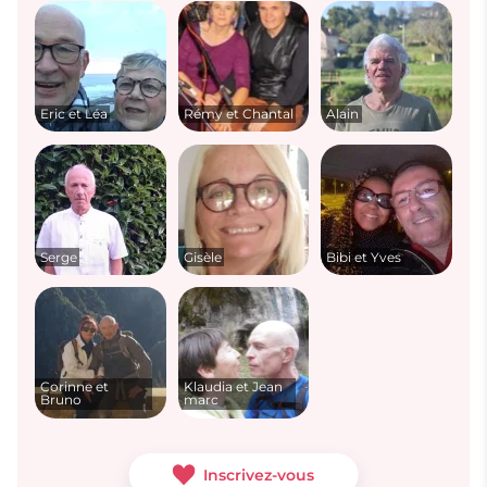
Eric et Léa
Rémy et Chantal
Alain
Serge
Gisèle
Bibi et Yves
Corinne et
Klaudia et Jean
Bruno
marc
Inscrivez-vous