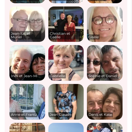
Jean-luc et
Christian et
Muriel
Gaëlle
Gisèle
Inès et Jean-Mi
Gabrielle
Sophie et Daniel
Anne et Frantz
Jean Claude
Denis et Kate