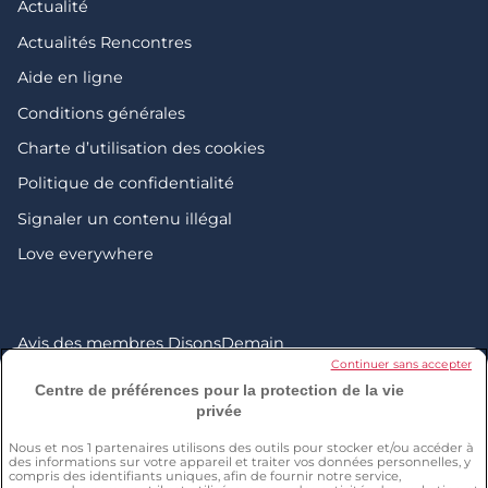
Actualité
Actualités Rencontres
Aide en ligne
Conditions générales
Charte d’utilisation des cookies
Politique de confidentialité
Signaler un contenu illégal
Love everywhere
Avis des membres DisonsDemain
Continuer sans accepter
Site de rencontre sérieux 50+
Centre de préférences pour la protection de la vie
privée
Application de rencontre 50 ans et +
Rencontre femme senior
Nous et nos
1
partenaires utilisons des outils pour stocker et/ou accéder à
des informations sur votre appareil et traiter vos données personnelles, y
compris des identifiants uniques, afin de fournir notre service,
Rencontre homme senior