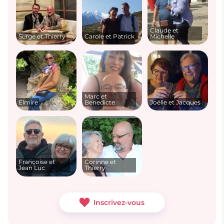
Claude et
Serge et Thierry
Carole et Patrick
Michelle
Marc et
Elmire
Benedicte
Joëlle et Jacques
Françoise et
Corinne et
Jean Luc
Thierry
Inscrivez-vous