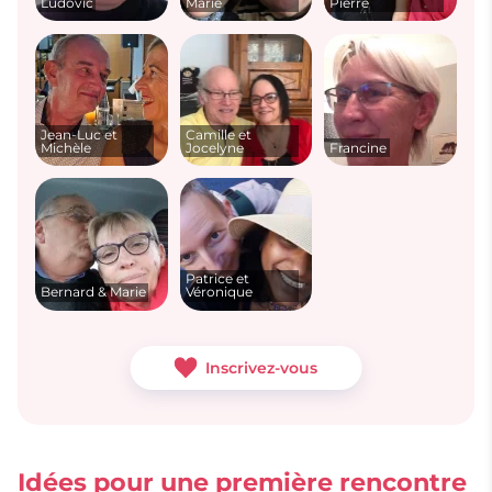
Ludovic
Marie
Pierre
Jean-Luc et
Camille et
Michèle
Jocelyne
Francine
Patrice et
Bernard & Marie
Véronique
Inscrivez-vous
Idées pour une première rencontre