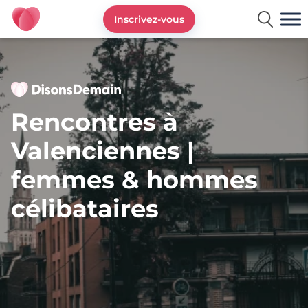
Inscrivez-vous
DisonsDemain.fr - Site de rencontres plus de 50 ans
Rencontres à
Valenciennes |
femmes & hommes
célibataires