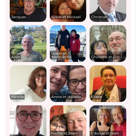
Jacques
Sylvie et Mickaël
Christian
Robin et
Alain
Marguerite
Ghislaine et Éric
Mireille
Annie et Isabelle
Eliane
Nicole et Jean-
Edwige et Jean