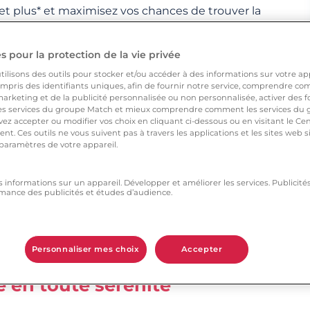
 et plus* et maximisez vos chances de trouver la
 pour la protection de la vie privée
voie
ilisons des outils pour stocker et/ou accéder à des informations sur votre appa
pris des identifiants uniques, afin de fournir notre service, comprendre comm
arketing et de la publicité personnalisée ou non personnalisée, activer des fo
sponibles en Haute-Savoie présents sur notre
 services du groupe Match et mieux comprendre comment les services du g
ez accepter ou modifier vos choix en cliquant ci-dessous ou en visitant le Ce
nt. Ces outils ne vous suivent pas à travers les applications et les sites web
 paramètres de votre appareil.
s informations sur un appareil. Développer et améliorer les services. Publici
our pouvoir poursuivre vos recherches.
mance des publicités et études d’audience.
ner la liste des célibataires pour choisir ceux qui
Personnaliser mes choix
Accepter
 en toute sérénité