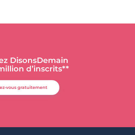
ez DisonsDemain
million d’inscrits**
vez-vous gratuitement