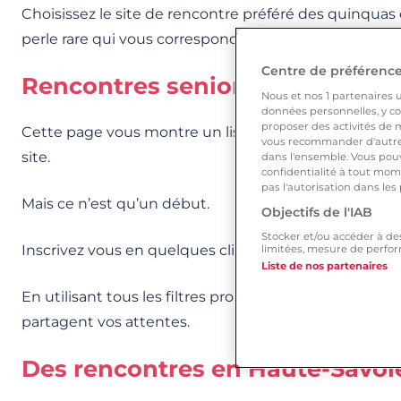
Choisissez le site de rencontre préféré des quinquas
perle rare qui vous correspond.
Centre de préférences
Rencontres senior en Haute-Sa
Nous et nos
1
partenaires ut
données personnelles, y com
proposer des activités de m
Cette page vous montre un listing de célibataires di
vous recommander d'autres
site.
dans l'ensemble. Vous pouv
confidentialité à tout mome
pas l'autorisation dans les
Mais ce n’est qu’un début.
Objectifs de l'IAB
Stocker et/ou accéder à de
Inscrivez vous en quelques clics sur DisonsDemain p
limitées, mesure de perfor
Liste de nos partenaires
En utilisant tous les filtres proposés, vous pourrez affi
partagent vos attentes.
Des rencontres en Haute-Savoie