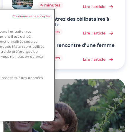
4 minutes
Lire l'article
Continuer sans accepter
Rencontrez des célibataires à
Marseille
reil et traiter vos
5 minutes
Lire l'article
ent il est utilisé,
nctionnalités sociales,
Faire la rencontre d’une femme
roupe Match sont utilisés
veuve
ntre de préférences de
 si vous ne nous en donnez
9 minutes
Lire l'article
tés basées sur des données