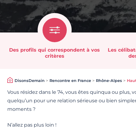
Des profils qui correspondent à vos
Les célibat
critères
des
DisonsDemain
>
Rencontre en France
>
Rhône-Alpes
>
Haut
Vous résidez dans le 74, vous êtes quinqua ou plus, v
quelqu’un pour une relation sérieuse ou bien simple
moments ?
N’allez pas plus loin !