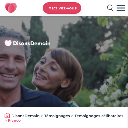
Inscrivez-vous
DisonsDemain.fr - Site de rencontres plus de 50 ans
DisonsDemain
>
Témoignages
>
Témoignages célibataires
>
Franco