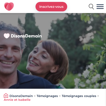
Inscrivez-vous
DisonsDemain.fr - Site de rencontres plus de 50 ans
DisonsDemain
>
Témoignages
>
Témoignages couples
>
Annie et Isabelle