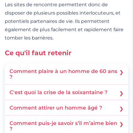
Les sites de rencontre permettent donc de
disposer de plusieurs possibles interlocuteurs, et
potentiels partenaires de vie. Ils permettent
également de plus facilement et rapidement faire
tomber les barrières.
Ce qu'il faut retenir
Comment plaire à un homme de 60 ans
?
En étant calme, posée, de bonne compagnie, à
C'est quoi la crise de la soixantaine ?
l’écoute et féminine.
Il s’agit d’une phase relativement difficile.
Comment attirer un homme âgé ?
Lorsqu’un homme atteint les 60 ans, il se met à
En titillant son intérêt. Faites qu’il s’intéresse à
se poser énormément de questions sur lui-
Comment puis-je savoir s’il m’aime bien
vous et il viendra de lui-même.
?
même. Il cherche à définir qui il est vraiment.