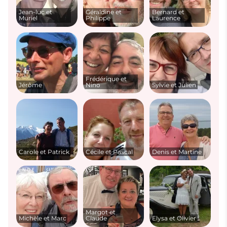
Jean-luc et
Géraldine et
Bernard et
Muriel
Philippe
Laurence
Frédérique et
Jérôme
Nino
Sylvie et Julien
Carole et Patrick
Cécile et Pascal
Denis et Martine
Margot et
Michèle et Marc
Claude
Elysa et Olivier