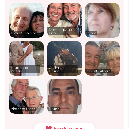
Dominique et
Inès et Jean-Mi
Enzo
Sylvie
Laurent et
Corinne et
Valérie
Bruno
Miki et Gilbert
Victor et Marie
Bruno
Inscrivez-vous